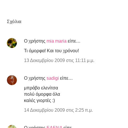
Σχόλια
Ο χρήστης
mia maria
είπε…
Τι όμορφα! Και του χρόνου!
13 Δεκεμβρίου 2009 στις 11:11 μ.μ.
Ο χρήστης
sadigi
είπε…
μπράβο ελενίτσα
πολύ όμορφα όλα
καλές γιορτές :)
14 Δεκεμβρίου 2009 στις 2:25 π.μ.
Ο χρήστης
ΕΛΕΝΑ
είπε…