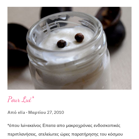
Agen της Γαλλίας και έχει άρωμα πικραμύγδαλου! (είμαι φαν).
Χρησιμοποιείται τόσο στη μαγειρική και (φώτο από εδώ )
ζαχαροπλαστική (ένα κέικ ή μια τάρτα αμυγδάλου σκέφτομαι με
διακαή πόθο) όσο και στην κοσμετολογία. Περιέχει περίπου
70% ολεϊκό και 20% λινολεϊκό οξύ ( διαβάστε εδώ για την καλή
τους επίδραση στην υγεία ) και βιταμίνες Α και Ε, απορροφάται
χωρίς να αφήνει λιπαρότητα, ενυδατώνει, θρέφει, έχει
αντιοξειδωτική δράση, ενισχύει την παραγωγή κολλαγόνου και
βοηθάει στην ανάπλαση του δέρματος. Μπορούμε να το
χρησιμοποιήσουμε στην βάση ελαίω...
Pour Lui*
Από
elia
Μαρτίου 27, 2010
*όπου lui=εκείνος Επειτα απο μακροχρόνιες ενδοσκοπικές
περιπλανήσεις, ατελείωτες ώρες παρατήρησης του κόσμου