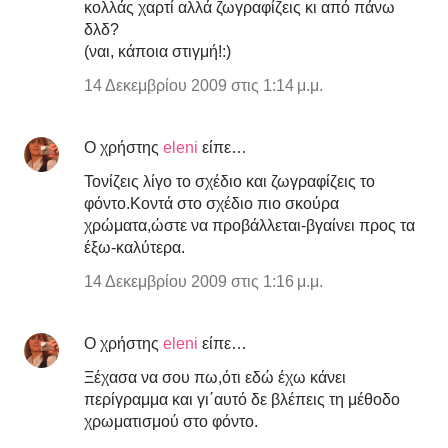
κολλάς χαρτί αλλά ζωγραφίζεις κι από πάνω
δλδ?
(ναι, κάποια στιγμή!:)
14 Δεκεμβρίου 2009 στις 1:14 μ.μ.
Ο χρήστης
eleni
είπε…
Τονίζεις λίγο το σχέδιο και ζωγραφίζεις το
φόντο.Κοντά στο σχέδιο πιο σκούρα
χρώματα,ώστε να προβάλλεται-βγαίνει προς τα
έξω-καλύτερα.
14 Δεκεμβρίου 2009 στις 1:16 μ.μ.
Ο χρήστης
eleni
είπε…
Ξέχασα να σου πω,ότι εδώ έχω κάνει
περίγραμμα και γι΄αυτό δε βλέπεις τη μέθοδο
χρωματισμού στο φόντο.