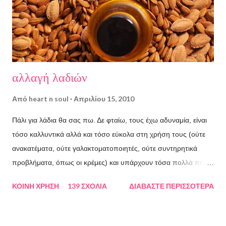
έλαια δίνουν συμπαγή σαπουνόμαζα, δηλ. σαπούνι και όχι
ρευστό σαμπουάν.. Τέλος πάντων, εγώ ξεκίνησα με άλλες
διαθέσεις στην αρχή, και καλά να ελαχιστοποιήσω τη ποτάσ...
αλλαγή λαδιών
Από
heart n soul
Απριλίου 15, 2010
Πάλι για λάδια θα σας πω. Δε φταίω, τους έχω αδυναμία, είναι
τόσο καλλυντικά αλλά και τόσο εύκολα στη χρήση τους (ούτε
ανακατέματα, ούτε γαλακτοματοποιητές, ούτε συντηρητικά
προβλήματα, όπως οι κρέμες) και υπάρχουν τόσα πολλά που
ένα από αυτά σίγουρα θα ταιριάξει ακόμα και στα λιπαρά
ΚΟΙΝΉ ΧΡΉΣΗ
139 ΣΧΌΛΙΑ
ΔΙΑΒΆΣΤΕ ΠΕΡΙΣΣΌΤΕΡΑ
δέρματα. Η νέα μου ανακάλυψη λοιπόν είναι το λάδι από
κουκούτσι δαμάσκηνου ( Prunus domestica seed oil ).
Παράγεται από το εσωτερικού το κουκουτσιού του δαμασκηνού