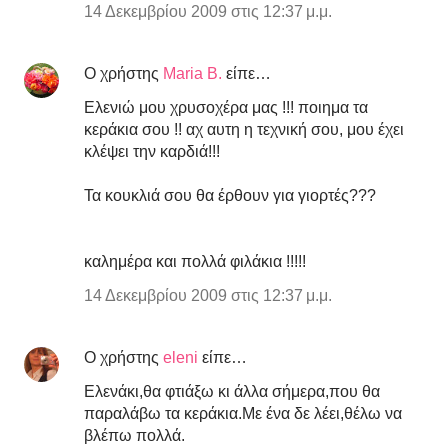
14 Δεκεμβρίου 2009 στις 12:37 μ.μ.
Ο χρήστης
Maria B.
είπε…
Ελενιώ μου χρυσοχέρα μας !!! ποιημα τα
κεράκια σου !! αχ αυτη η τεχνική σου, μου έχει
κλέψει την καρδιά!!!
Τα κουκλιά σου θα έρθουν για γιορτές???
καλημέρα και πολλά φιλάκια !!!!!
14 Δεκεμβρίου 2009 στις 12:37 μ.μ.
Ο χρήστης
eleni
είπε…
Ελενάκι,θα φτιάξω κι άλλα σήμερα,που θα
παραλάβω τα κεράκια.Με ένα δε λέει,θέλω να
βλέπω πολλά.