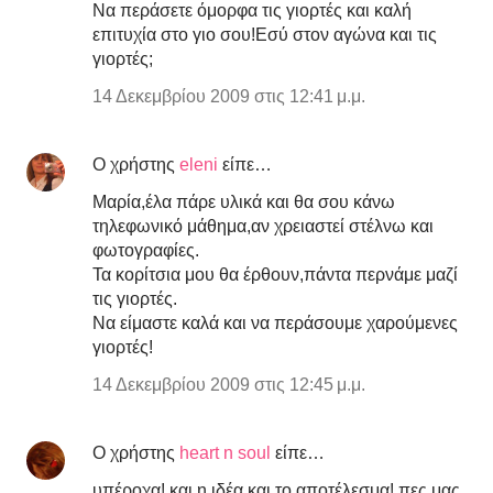
Να περάσετε όμορφα τις γιορτές και καλή
επιτυχία στο γιο σου!Εσύ στον αγώνα και τις
γιορτές;
14 Δεκεμβρίου 2009 στις 12:41 μ.μ.
Ο χρήστης
eleni
είπε…
Mαρία,έλα πάρε υλικά και θα σου κάνω
τηλεφωνικό μάθημα,αν χρειαστεί στέλνω και
φωτογραφίες.
Τα κορίτσια μου θα έρθουν,πάντα περνάμε μαζί
τις γιορτές.
Να είμαστε καλά και να περάσουμε χαρούμενες
γιορτές!
14 Δεκεμβρίου 2009 στις 12:45 μ.μ.
Ο χρήστης
heart n soul
είπε…
υπέροχα! και η ιδέα και το αποτέλεσμα! πες μας