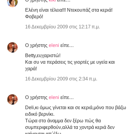
Ελένη είναι τέλεια!!! Ντεκουπάζ στα κεριά!
Φοβερό!
16 Δεκεμβρίου 2009 στις 12:17 π.μ.
Ο χρήστης
eleni
είπε…
Betty,ευχαριστώ!
Και συ να περάσεις τις γιορτές με υγεία και
χαρά!
16 Δεκεμβρίου 2009 στις 2:34 π.μ.
Ο χρήστης
eleni
είπε…
Deli,κι όμως γίνεται και σε κεριά,μόνο που βάζω
ειδικό βερνίκι.
Τώρα στο άναμμα δεν ξέρω πώς θα
συμπεριφερθούν,αλλά τα χοντρά κεριά δεν
καίγονται απ΄έξω.