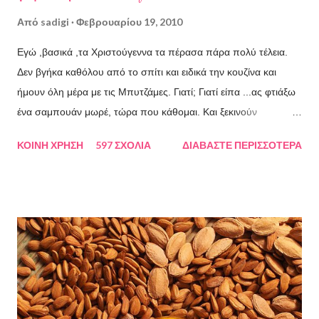
Από
sadigi
Φεβρουαρίου 19, 2010
Εγώ ,βασικά ,τα Χριστούγεννα τα πέρασα πάρα πολύ τέλεια.
Δεν βγήκα καθόλου από το σπίτι και ειδικά την κουζίνα και
ήμουν όλη μέρα με τις Μπυτζάμες. Γιατί; Γιατί είπα ...ας φτιάξω
ένα σαμπουάν μωρέ, τώρα που κάθομαι. Και ξεκινούν
αλυσιδωτές αντιδράσεις οι οποίες με οδηγούν στο
ΚΟΙΝΉ ΧΡΉΣΗ
597 ΣΧΌΛΙΑ
ΔΙΑΒΆΣΤΕ ΠΕΡΙΣΣΌΤΕΡΑ
τελικό- επιθυμητό απότέλεσμα κάπου στις αρχές Φεβρουαρίου
τουτουνού του χρόνου. Δηλαδή άρχισα το μαγείρεμα 24-12-
2009 και τελείωσα αρχές 2ου-2010.(τις Κυριακές αναπαυόμουν
) Όμως τι περιείχε μέσα αυτό το κτήνος.σαμπουάν? (η κατάρα
μου να δέρνει τη σκιά του) 300 γρ. ελαιόλαδο 300 γρ.
φοινικέλαιο 300 γρ. λάδι καρύδας 150 γρ. βούτυρο καριτέ 150
γρ. βούτυρο κακάο ποτάσσα για superfat 5% 235 γρ. και νερό
480 γρ. Οι κατέχουσες το σπορ κατάλαβαν την πατατιά μου ε?
Πολύ μεγάλο ποσοστό υπερλίπανσης και τα συγκεκριμένα