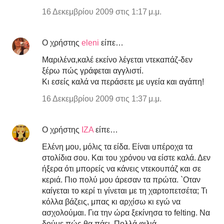
16 Δεκεμβρίου 2009 στις 1:17 μ.μ.
Ο χρήστης
eleni
είπε…
Μαριλένα,καλέ εκείνο λέγεται ντεκαπάζ-δεν
ξέρω πώς γράφεται αγγλιστί.
Κι εσείς καλά να περάσετε με υγεία και αγάπη!
16 Δεκεμβρίου 2009 στις 1:37 μ.μ.
Ο χρήστης
IZA
είπε…
Ελένη μου, μόλις τα είδα. Είναι υπέροχα τα
στολίδια σου. Και του χρόνου να είστε καλά. Δεν
ήξερα ότι μπορείς να κάνεις ντεκουπάζ και σε
κεριά. Πιο πολύ μου άρεσαν τα πρώτα. `Οταν
καίγεται το κερί τι γίνεται με τη χαρτοπετσέτα; Τι
κόλλα βάζεις, μπας κι αρχίσω κι εγώ να
ασχολούμαι. Για την ώρα ξεκίνησα το felting. Nα
δούμε πώς θα πάει. Πολλά φιλιά.