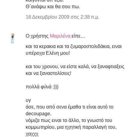
Θ΄ανάψω και θα σου πω.
16 Δεκεμβρίου 2009 στις 2:38 π.μ.
Ο χρήστης
Μαριλένα
είπε…
και τα κερακια και τα ζυμαροστολιδάκια, ειναι
υπέροχα Ελένη μου!
και του χρονου, να είστε καλά, να ξαναφτιαξεις
και να ξαναστολίσεις!
πολλά φιλιά :)))
υγ
άσε, που από σενα έμαθα τι είναι αυτό το
decoupage.
νόμιζα πως ειναι το άλλο, το γνωστό του
κομμωτηρίου, μια ηχητική παραλλαγή του,
χαχχχ