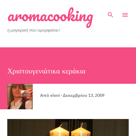
aromacooking
Μετάβαση στο κύριο περιεχόμενο
η μαγειρική που ομορφαίνει!
Χριστουγενιάτικα κεράκια
Από
eleni
Δεκεμβρίου 13, 2009