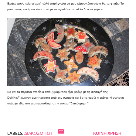
Βρήκα μόνο τρία γι΄αρχή,αλλά παρήγγειλα να μου φέρουν,έτσι αύριο θα τα φτιάξω.Το
μόνο που μου έμεινε είναι αυτό με τα αγγελάκια,τα άλλα δυο τα χάρισα.
Να και τα περσινά στολίδια από ζυμάρι,που είχα φτιάξει με τη συνταγή της
Deli(Κική),έμειναν ανεπηρέαστα από την υγρασία και θα τα χαρώ κι εφέτος.Η συνταγή
υπάρχει εδώ στο aromacooking, στην ετικέτα "διακόσμηση"
LABELS:
ΔΙΑΚΌΣΜΗΣΗ
ΚΟΙΝΉ ΧΡΉΣΗ