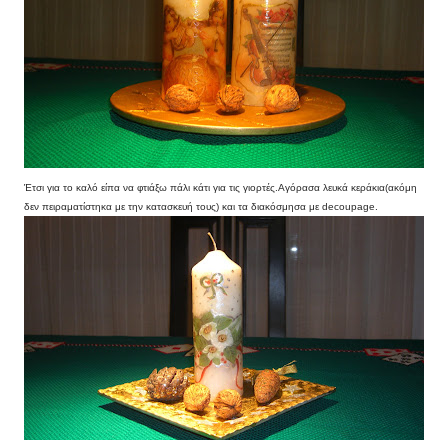
Έτσι για το καλό είπα να φτιάξω πάλι κάτι για τις γιορτές.Αγόρασα λευκά κεράκια(ακόμη
δεν πειραματίστηκα με την κατασκευή τους) και τα διακόσμησα με decoupage.